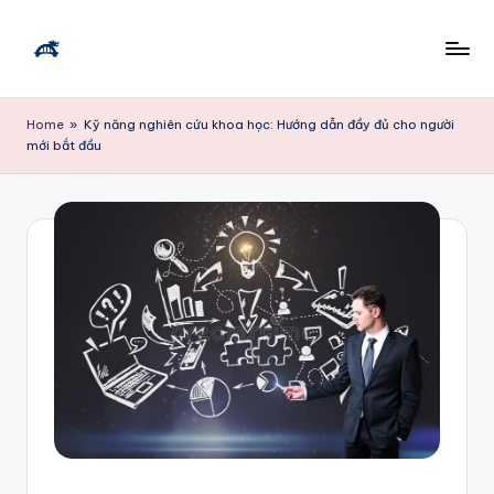
Skip
to
T
content
ì
Home
»
Kỹ năng nghiên cứu khoa học: Hướng dẫn đầy đủ cho người
mới bắt đầu
m
vi
ệ
c
l
à
m
Đ
à
N