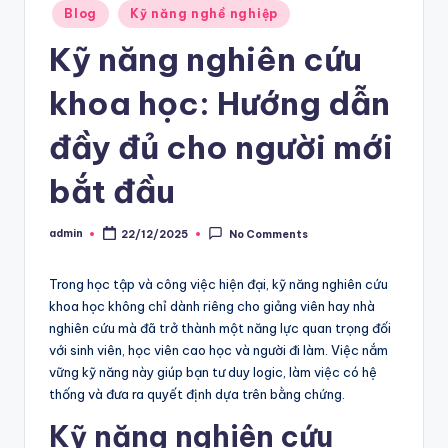
Posted
Blog
Kỹ năng nghề nghiệp
ẵ
in
Kỹ năng nghiên cứu
n
g
khoa học: Hướng dẫn
đầy đủ cho người mới
bắt đầu
admin
22/12/2025
No Comments
Posted
by
Trong học tập và công việc hiện đại, kỹ năng nghiên cứu
khoa học không chỉ dành riêng cho giảng viên hay nhà
nghiên cứu mà đã trở thành một năng lực quan trọng đối
với sinh viên, học viên cao học và người đi làm. Việc nắm
vững kỹ năng này giúp bạn tư duy logic, làm việc có hệ
thống và đưa ra quyết định dựa trên bằng chứng.
Kỹ năng nghiên cứu