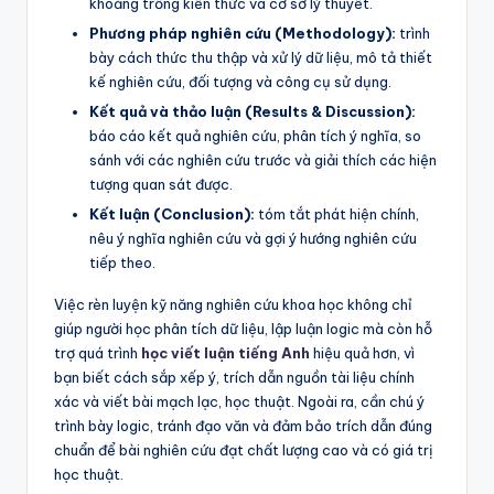
khoảng trống kiến thức và cơ sở lý thuyết.
Phương pháp nghiên cứu (Methodology):
trình
bày cách thức thu thập và xử lý dữ liệu, mô tả thiết
kế nghiên cứu, đối tượng và công cụ sử dụng.
Kết quả và thảo luận (Results & Discussion):
báo cáo kết quả nghiên cứu, phân tích ý nghĩa, so
sánh với các nghiên cứu trước và giải thích các hiện
tượng quan sát được.
Kết luận (Conclusion):
tóm tắt phát hiện chính,
nêu ý nghĩa nghiên cứu và gợi ý hướng nghiên cứu
tiếp theo.
Việc rèn luyện kỹ năng nghiên cứu khoa học không chỉ
giúp người học phân tích dữ liệu, lập luận logic mà còn hỗ
trợ quá trình
học viết luận tiếng Anh
hiệu quả hơn, vì
bạn biết cách sắp xếp ý, trích dẫn nguồn tài liệu chính
xác và viết bài mạch lạc, học thuật. Ngoài ra, cần chú ý
trình bày logic, tránh đạo văn và đảm bảo trích dẫn đúng
chuẩn để bài nghiên cứu đạt chất lượng cao và có giá trị
học thuật.