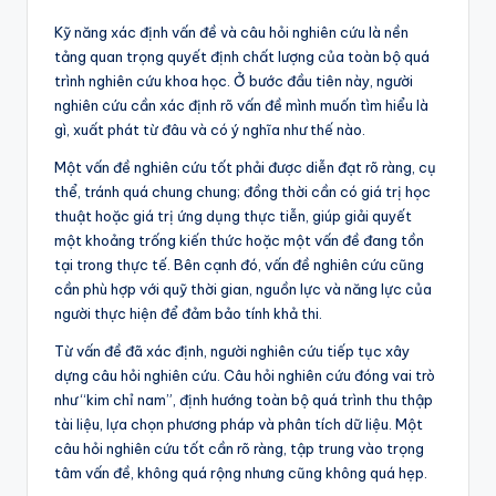
Kỹ năng xác định vấn đề và câu hỏi nghiên cứu là nền
tảng quan trọng quyết định chất lượng của toàn bộ quá
trình nghiên cứu khoa học. Ở bước đầu tiên này, người
nghiên cứu cần xác định rõ vấn đề mình muốn tìm hiểu là
gì, xuất phát từ đâu và có ý nghĩa như thế nào.
Một vấn đề nghiên cứu tốt phải được diễn đạt rõ ràng, cụ
thể, tránh quá chung chung; đồng thời cần có giá trị học
thuật hoặc giá trị ứng dụng thực tiễn, giúp giải quyết
một khoảng trống kiến thức hoặc một vấn đề đang tồn
tại trong thực tế. Bên cạnh đó, vấn đề nghiên cứu cũng
cần phù hợp với quỹ thời gian, nguồn lực và năng lực của
người thực hiện để đảm bảo tính khả thi.
Từ vấn đề đã xác định, người nghiên cứu tiếp tục xây
dựng câu hỏi nghiên cứu. Câu hỏi nghiên cứu đóng vai trò
như “kim chỉ nam”, định hướng toàn bộ quá trình thu thập
tài liệu, lựa chọn phương pháp và phân tích dữ liệu. Một
câu hỏi nghiên cứu tốt cần rõ ràng, tập trung vào trọng
tâm vấn đề, không quá rộng nhưng cũng không quá hẹp.