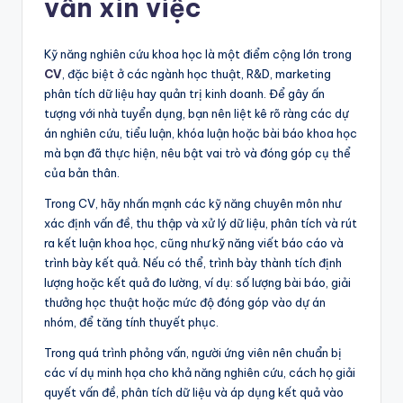
vấn xin việc
Kỹ năng nghiên cứu khoa học là một điểm cộng lớn trong
CV
, đặc biệt ở các ngành học thuật, R&D, marketing
phân tích dữ liệu hay quản trị kinh doanh. Để gây ấn
tượng với nhà tuyển dụng, bạn nên liệt kê rõ ràng các dự
án nghiên cứu, tiểu luận, khóa luận hoặc bài báo khoa học
mà bạn đã thực hiện, nêu bật vai trò và đóng góp cụ thể
của bản thân.
Trong CV, hãy nhấn mạnh các kỹ năng chuyên môn như
xác định vấn đề, thu thập và xử lý dữ liệu, phân tích và rút
ra kết luận khoa học, cũng như kỹ năng viết báo cáo và
trình bày kết quả. Nếu có thể, trình bày thành tích định
lượng hoặc kết quả đo lường, ví dụ: số lượng bài báo, giải
thưởng học thuật hoặc mức độ đóng góp vào dự án
nhóm, để tăng tính thuyết phục.
Trong quá trình phỏng vấn, người ứng viên nên chuẩn bị
các ví dụ minh họa cho khả năng nghiên cứu, cách họ giải
quyết vấn đề, phân tích dữ liệu và áp dụng kết quả vào