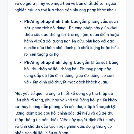
và có giá trị. Tùy vào mục tiêu và bản chất đề tài, người
nghiên cứu có thể lựa chọn các phương pháp khác nhau:
Phương pháp định tính
: bao gồm phỏng vấn, quan
sát, phân tích nội dung… Phương pháp này giúp khai
thác sâu các thông tin, trải nghiệm, quan điểm hoặc
hành vi của đối tượng nghiên cứu, phù hợp với các
nghiên cứu khám phá, đánh giá chất lượng hoặc hiểu
rõ hiện tượng xã hội.
Phương pháp định lượng
: bao gồm khảo sát, bảng
hỏi, thu thập số liệu thống kê… Phương pháp này
cung cấp dữ liệu định lượng, giúp đo lường, so sánh
và kiểm định giả thuyết một cách khách quan.
Một yếu tố quan trọng là thiết kế công cụ thu thập dữ
liệu phải rõ ràng, phù hợp và khả thi. Bảng hỏi, phiếu khảo
sát hay hướng dẫn phỏng vấn cần được lập kế hoạch kỹ
lưỡng, đảm bảo câu hỏi chính xác, dễ hiểu và đủ để thu
thập thông tin cần thiết. Việc này quyết định độ tin cậy
và tính khả thi của toàn bộ nghiên cứu, đồng thời giúp
phân tích dữ liệu hiệu quả hơn.