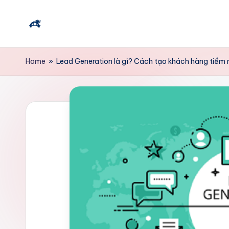
Skip
T
to
content
ì
Home
»
Lead Generation là gì? Cách tạo khách hàng tiềm 
m
vi
ệ
c
l
à
m