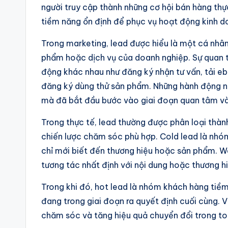
người truy cập thành những cơ hội bán hàng th
tiềm năng ổn định để phục vụ hoạt động kinh d
Trong marketing, lead được hiểu là một cá nhâ
phẩm hoặc dịch vụ của doanh nghiệp. Sự quan 
động khác nhau như đăng ký nhận tư vấn, tải ebo
đăng ký dùng thử sản phẩm. Những hành động n
mà đã bắt đầu bước vào giai đoạn quan tâm và 
Trong thực tế, lead thường được phân loại thà
chiến lược chăm sóc phù hợp. Cold lead là nhó
chỉ mới biết đến thương hiệu hoặc sản phẩm. W
tương tác nhất định với nội dung hoặc thương hi
Trong khi đó, hot lead là nhóm khách hàng tiề
đang trong giai đoạn ra quyết định cuối cùng. V
chăm sóc và tăng hiệu quả chuyển đổi trong to