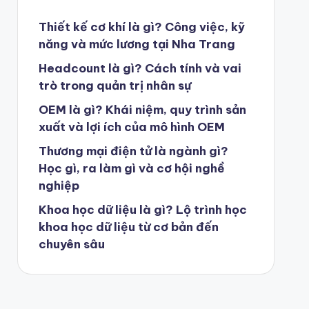
Thiết kế cơ khí là gì? Công việc, kỹ
năng và mức lương tại Nha Trang
Headcount là gì? Cách tính và vai
trò trong quản trị nhân sự
OEM là gì? Khái niệm, quy trình sản
xuất và lợi ích của mô hình OEM
Thương mại điện tử là ngành gì?
Học gì, ra làm gì và cơ hội nghề
nghiệp
Khoa học dữ liệu là gì? Lộ trình học
khoa học dữ liệu từ cơ bản đến
chuyên sâu