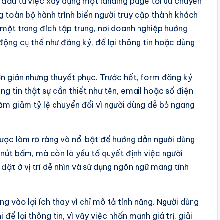
 đầu từ việc xây dựng một landing page tối ưu chuyển
g toàn bộ hành trình biến người truy cập thành khách
một trang đích tập trung, nơi doanh nghiệp hướng
ộng cụ thể như đăng ký, để lại thông tin hoặc dùng
ơn giản nhưng thuyết phục. Trước hết, form đăng ký
ng tin thật sự cần thiết như tên, email hoặc số điện
làm giảm tỷ lệ chuyển đổi vì người dùng dễ bỏ ngang
ược làm rõ ràng và nổi bật để hướng dẫn người dùng
 nút bấm, mà còn là yếu tố quyết định việc người
đặt ở vị trí dễ nhìn và sử dụng ngôn ngữ mang tính
ng vào lợi ích thay vì chỉ mô tả tính năng. Người dùng
để lại thông tin, vì vậy việc nhấn mạnh giá trị, giải