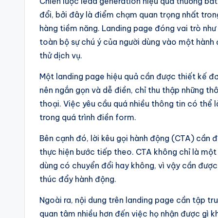
Chiến lược lead generation hiệu quả thường bắt
đổi, bởi đây là điểm chạm quan trọng nhất tron
hàng tiềm năng. Landing page đóng vai trò như 
toàn bộ sự chú ý của người dùng vào một hành đ
thử dịch vụ.
Một landing page hiệu quả cần được thiết kế đ
nên ngắn gọn và dễ điền, chỉ thu thập những thô
thoại. Việc yêu cầu quá nhiều thông tin có thể 
trong quá trình điền form.
Bên cạnh đó, lời kêu gọi hành động (CTA) cần đ
thực hiện bước tiếp theo. CTA không chỉ là một
dùng có chuyển đổi hay không, vì vậy cần được 
thúc đẩy hành động.
Ngoài ra, nội dung trên landing page cần tập tru
quan tâm nhiều hơn đến việc họ nhận được gì khi 