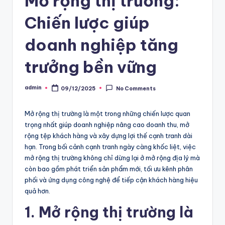
Mở rộng thị trường:
ẵ
Chiến lược giúp
n
doanh nghiệp tăng
g
trưởng bền vững
admin
09/12/2025
No Comments
Posted
by
Mở rộng thị trường là một trong những chiến lược quan
trọng nhất giúp doanh nghiệp nâng cao doanh thu, mở
rộng tệp khách hàng và xây dựng lợi thế cạnh tranh dài
hạn. Trong bối cảnh cạnh tranh ngày càng khốc liệt, việc
mở rộng thị trường không chỉ dừng lại ở mở rộng địa lý mà
còn bao gồm phát triển sản phẩm mới, tối ưu kênh phân
phối và ứng dụng công nghệ để tiếp cận khách hàng hiệu
quả hơn.
1. Mở rộng thị trường là