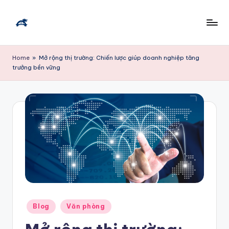
Skip
to
T
content
ì
Home
»
Mở rộng thị trường: Chiến lược giúp doanh nghiệp tăng
trưởng bền vững
m
vi
ệ
c
l
à
m
Đ
Posted
à
Blog
Văn phòng
in
N